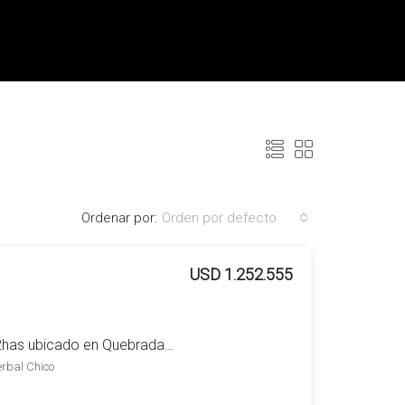
Ordenar por:
Orden por defecto
USD 1.252.555
Campo en venta de 512has ubicado en Quebrada de Los Cuervos – Treinta y Tres
erbal Chico