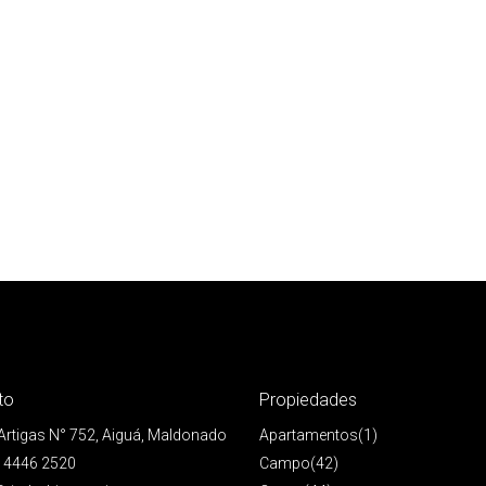
to
Propiedades
 Artigas N° 752, Aiguá, Maldonado
Apartamentos
(1)
 4446 2520
Campo
(42)