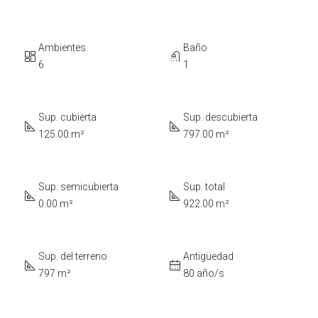
Ambientes
Baño
6
1
Sup. cubierta
Sup. descubierta
125.00 m²
797.00 m²
Sup. semicubierta
Sup. total
0.00 m²
922.00 m²
Sup. del terreno
Antigüedad
797 m²
80 año/s