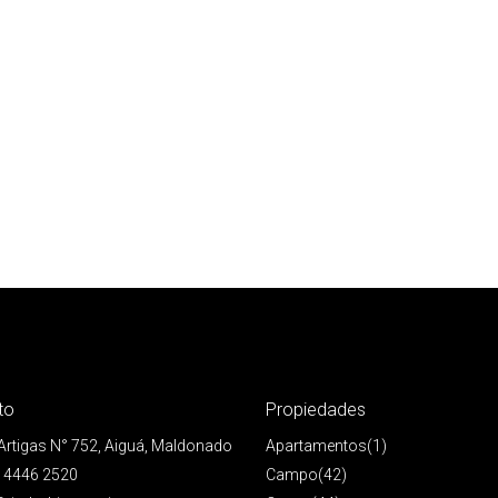
to
Propiedades
 Artigas N° 752, Aiguá, Maldonado
Apartamentos
(1)
 4446 2520
Campo
(42)