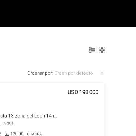
Ordenar por:
Orden por defecto
USD 198.000
Chacra en venta sobre ruta 13 zona del León 14ha próximas a la ciudad de Aiguá
, , Aiguá
2
120.00
CHACRA