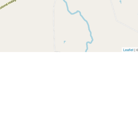
Leaflet
| 