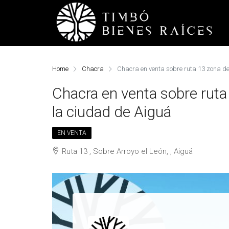
Home
Chacra
Chacra en venta sobre ruta 13 zona d
Chacra en venta sobre rut
la ciudad de Aiguá
EN VENTA
Ruta 13 , Sobre Arroyo el León, , Aiguá