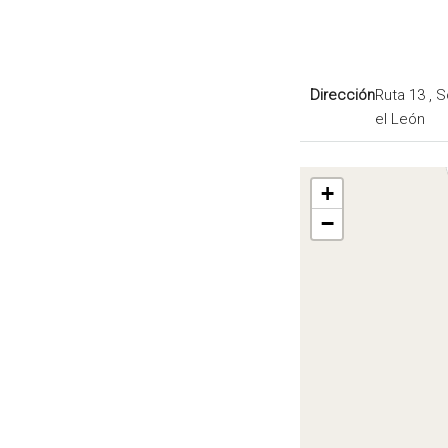
Dirección
Ruta 13 , 
el León
+
−