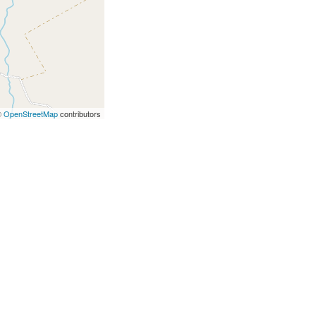
©
OpenStreetMap
contributors