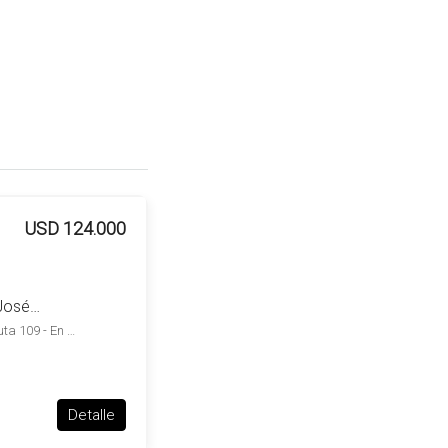
USD 124.000
Chacra en venta de 5ha ubicado en Altos de José Ignacio –
Un rincón donde la calma se vuelve eterna… Chacra en Ruta 109 - En zona Valdivia, , Valdivia
Detalle