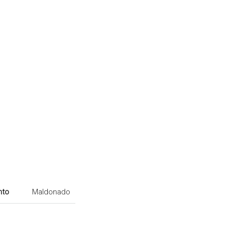
nto
Maldonado