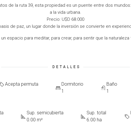
tos de la ruta 39, esta propiedad es un puente entre dos mundos: l
a la vida urbana.
Precio: U$D 68.000
oasis de paz, un lugar donde la inversión se convierte en experienci
un espacio para meditar, para crear, para sentir que la naturaleza 
DETALLES
Acepta permuta
Dormitorio
Baño
1
1
ta
Sup. semicubierta
Sup. total
0.00 m²
6.00 ha