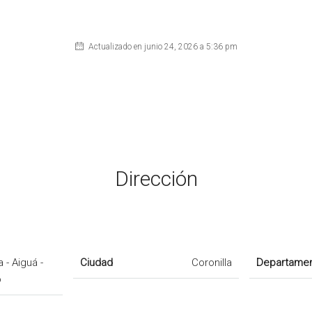
Actualizado en junio 24, 2026 a 5:36 pm
Dirección
a - Aiguá -
Ciudad
Coronilla
Departame
o