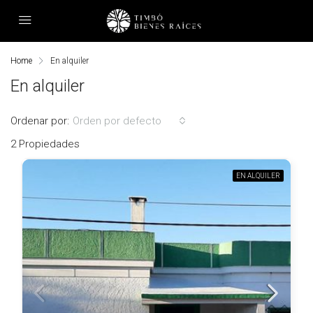
Home
En alquiler
En alquiler
Ordenar por:
Orden por defecto
2 Propiedades
EN ALQUILER