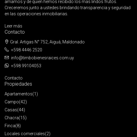
amamos y de quien hemos recibido los mas lindos frutos.
Creceremos junto a ustedes brindando transparencia y seguridad
en las operaciones inmobiliarias.
Leer más
Contacto
Gral. Artigas N° 752, Aiguá, Maldonado
+598 4446 2520
info@timbobienesraices.com.uy
+598 99104053
Contacto
Propiedades
Apartamentos
(1)
Campo
(42)
Casas
(44)
Chacra
(15)
Finca
(8)
Locales comerciales
(2)