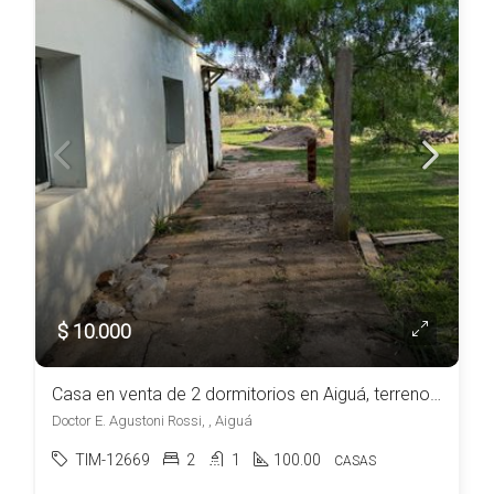
$ 10.000
Casa en venta de 2 dormitorios en Aiguá, terreno de 1827m2
Doctor E. Agustoni Rossi, , Aiguá
TIM-12669
2
1
100.00
CASAS