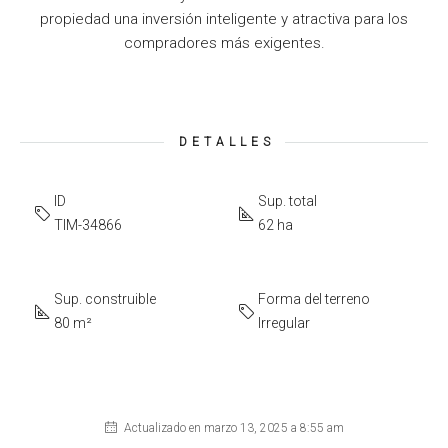
propiedad una inversión inteligente y atractiva para los
compradores más exigentes.
DETALLES
ID
Sup. total
TIM-34866
62 ha
Sup. construible
Forma del terreno
80 m²
Irregular
Actualizado en marzo 13, 2025 a 8:55 am