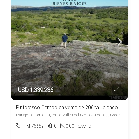
USD 1.339.236
Pintoresco Campo en venta de 206ha ubicado en Coronilla – Maldonado
Paraje La Coronilla, en los valles del Cerro Catedral, , Coronilla
TIM-76659
0
0.00
CAMPO