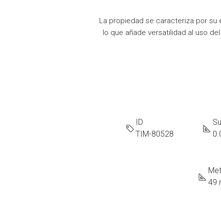
La propiedad se caracteriza por su 
lo que añade versatilidad al uso de
ID
Su
TIM-80528
0.
Met
49