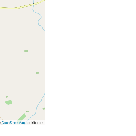
©
OpenStreetMap
contributors