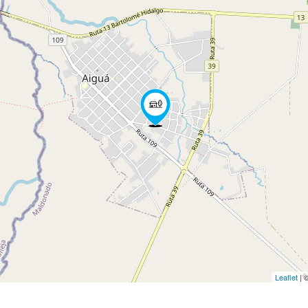
Leaflet
| 