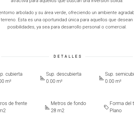
atractiva para aquellos que buscan una inversión sólida.
entorno arbolado y su área verde, ofreciendo un ambiente agradabl
l terreno. Esta es una oportunidad única para aquellos que desean 
posibilidades, ya sea para desarrollo personal o comercial.
DETALLES
p. cubierta
Sup. descubierta
Sup. semicubi
00 m²
0.00 m²
0.00 m²
ros de frente
Metros de fondo
Forma del 
 m2
28 m2
Plano