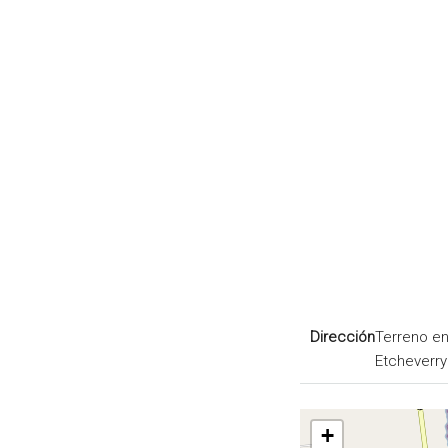
Dirección
Terreno e
Etcheverry 
+