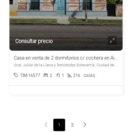
Consultar precio
Casa en venta de 2 dormitorios c/ cochera en Aiguá
Gral. Julián de la Llana y Temístocles Echevarría, Ciudad de Aiguá, , Aiguá
TIM-16577
2
1
216
CASAS
1
2