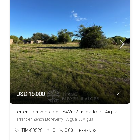
USD 15.000
Terreno en venta de 1342m2 ubicado en Aiguá
Terreno en Zenón Etcheverry - Aiguá -, , Aiguá
TIM-80528
0
0.00
TERRENOS