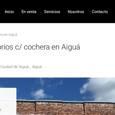
Inicio
En venta
Servicios
Nosotros
Contacto
era en Aiguá
rios c/ cochera en Aiguá
 Ciudad de Aiguá, , Aiguá
i