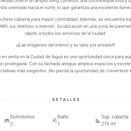
opiedad ofrece un amplio living comedor, una cocina espaciosa y
tá orientado hacia el norte, lo que garantiza una excelente ilumina
ochera cubierta para mayor comodidad. Además, se encuentra e
iFi, luz, teléfono e internet. Su ubicación en una zona de pavimen
rápido a todos los servicios de la ciudad.
¡¡¡Las imágenes del interior y su valor por privado!!!
 en venta en la Ciudad de Aiguá es una oportunidad única para aq
ón privilegiada. Con su fachada antigua, amplios espacios y excele
ativas más exigentes. ¡No pierda la oportunidad de convertirse en
DETALLES
Dormitorios
Baño
Sup. cubierta
2
1
216 m²