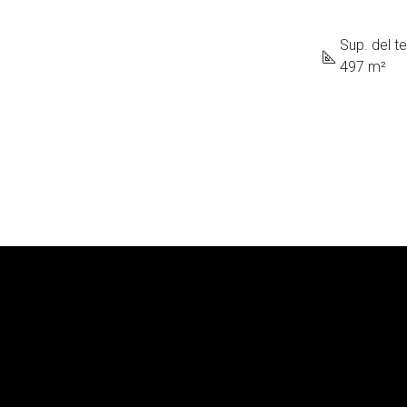
Sup. del t
497 m²