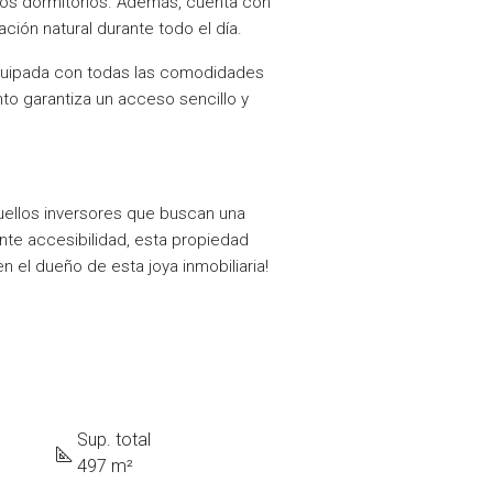
 dos dormitorios. Además, cuenta con
ción natural durante todo el día.
quipada con todas las comodidades
to garantiza un acceso sencillo y
uellos inversores que buscan una
nte accesibilidad, esta propiedad
 el dueño de esta joya inmobiliaria!
Sup. total
497 m²