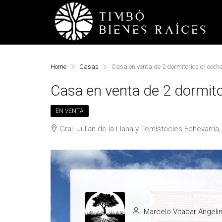
Home
Casas
Casa en venta de 2 dormitorios c/ coch
Casa en venta de 2 dormito
EN VENTA
Gral. Julián de la Llana y Temístocles Echevarría,
Marcelo Vitabar Angelin