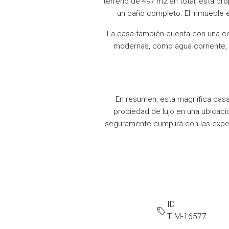
terreno de 497 m2 en total, esta pr
un baño completo. El inmueble es
La casa también cuenta con una c
modernas, como agua corriente, W
En resumen, esta magnífica casa
propiedad de lujo en una ubicaci
seguramente cumplirá con las expect
ID
TIM-16577