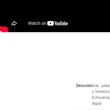
Dirección
Gral. Juliá
y Temísto
Echevarría
Aiguá