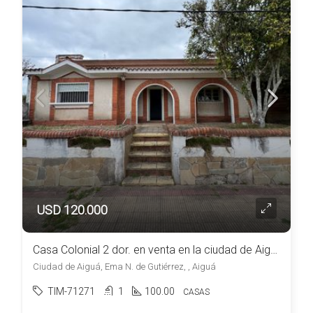
USD 120.000
Casa Colonial 2 dor. en venta en la ciudad de Aiguá
Ciudad de Aiguá, Ema N. de Gutiérrez, , Aiguá
TIM-71271
1
100.00
CASAS