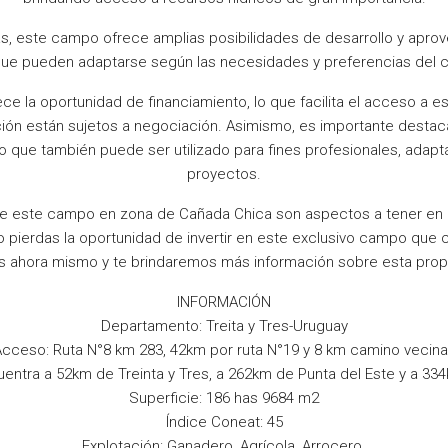
has, este campo ofrece amplias posibilidades de desarrollo y apro
que pueden adaptarse según las necesidades y preferencias del 
 la oportunidad de financiamiento, lo que facilita el acceso a e
ción están sujetos a negociación. Asimismo, es importante desta
no que también puede ser utilizado para fines profesionales, ada
proyectos.
n de este campo en zona de Cañada Chica son aspectos a tener en 
o pierdas la oportunidad de invertir en este exclusivo campo que
s ahora mismo y te brindaremos más información sobre esta propi
INFORMACIÓN
Departamento: Treita y Tres-Uruguay
cceso: Ruta N°8 km 283, 42km por ruta N°19 y 8 km camino vecinal
entra a 52km de Treinta y Tres, a 262km de Punta del Este y a 3
Superficie: 186 has 9684 m2
Índice Coneat: 45
Explotación: Ganadero, Agrícola, Arrocero.