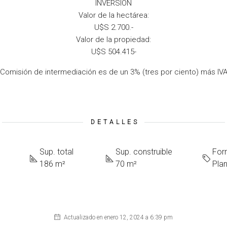
INVERSIÓN
Valor de la hectárea:
U$S 2.700.-
Valor de la propiedad:
U$S 504.415-
Comisión de intermediación es de un 3% (tres por ciento) más IV
DETALLES
Sup. total
Sup. construible
For
186 m²
70 m²
Pla
Actualizado en enero 12, 2024 a 6:39 pm