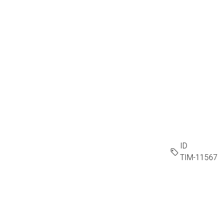
ID
TIM-11567