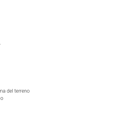
A
ma del terreno
no