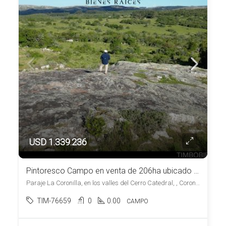
USD 1.339.236
Pintoresco Campo en venta de 206ha ubicado en Coronilla – Maldonado
Paraje La Coronilla, en los valles del Cerro Catedral, , Coronilla
TIM-76659
0
0.00
CAMPO