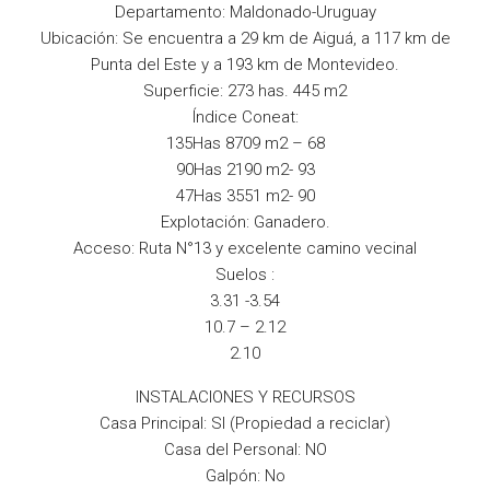
Departamento: Maldonado-Uruguay
Ubicación: Se encuentra a 29 km de Aiguá, a 117 km de
Punta del Este y a 193 km de Montevideo.
Superficie: 273 has. 445 m2
Índice Coneat:
135Has 8709 m2 – 68
90Has 2190 m2- 93
47Has 3551 m2- 90
Explotación: Ganadero.
Acceso: Ruta N°13 y excelente camino vecinal
Suelos :
3.31 -3.54
10.7 – 2.12
2.10
INSTALACIONES Y RECURSOS
Casa Principal: SI (Propiedad a reciclar)
Casa del Personal: NO
Galpón: No