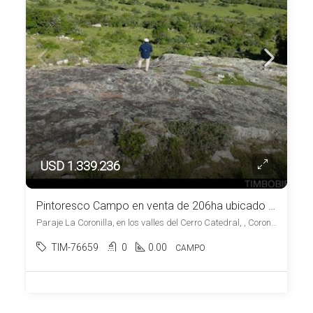
USD 1.339.236
Pintoresco Campo en venta de 206ha ubicado en Coronilla – Maldonado
Paraje La Coronilla, en los valles del Cerro Catedral, , Coronilla
TIM-76659
0
0.00
CAMPO