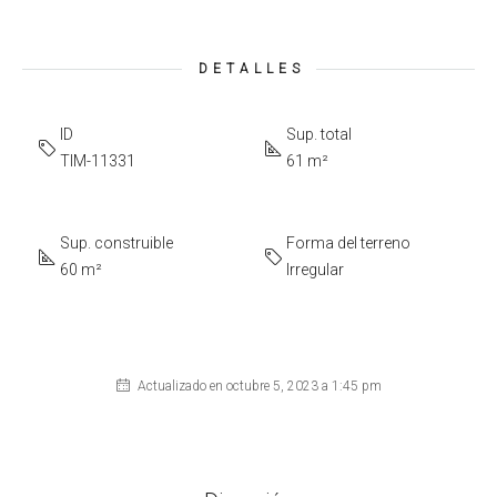
DETALLES
ID
Sup. total
TIM-11331
61 m²
Sup. construible
Forma del terreno
60 m²
Irregular
Actualizado en octubre 5, 2023 a 1:45 pm