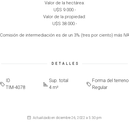
Valor de la hectárea:
U$S 9.000.-
Valor de la propiedad:
U$S 38.000.-
Comisión de intermediación es de un 3% (tres por ciento) más IV
DETALLES
ID
Sup. total
Forma del terreno
TIM-4078
4 m²
Regular
Actualizado en diciembre 26, 2022 a 5:30 pm