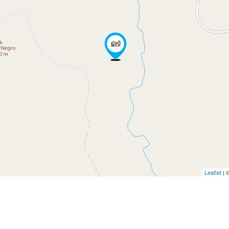
Leaflet
| 