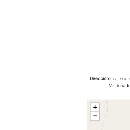
Dirección
Paraje cer
Maldonad
+
−