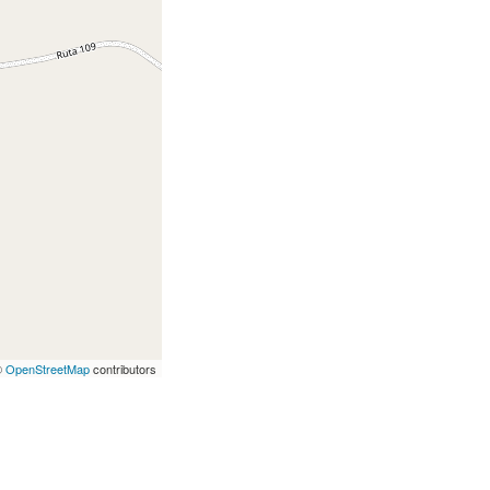
©
OpenStreetMap
contributors