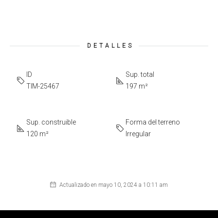
DETALLES
ID
Sup. total
TIM-25467
197 m²
Sup. construible
Forma del terreno
120 m²
Irregular
Actualizado en mayo 10, 2024 a 10:11 am