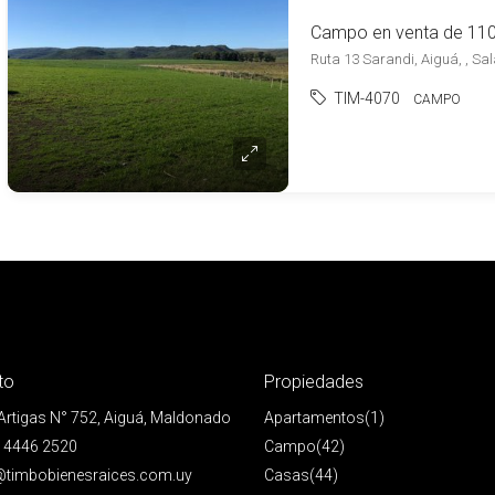
Ruta 13 Sarandi, Aiguá, , S
TIM-4070
CAMPO
to
Propiedades
 Artigas N° 752, Aiguá, Maldonado
Apartamentos
(1)
 4446 2520
Campo
(42)
@timbobienesraices.com.uy
Casas
(44)