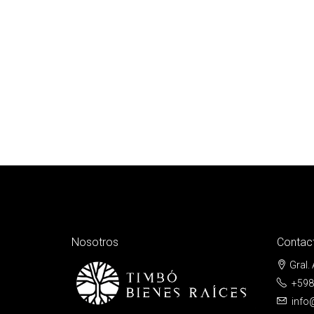
Nosotros
Contac
Gral.
+598
info