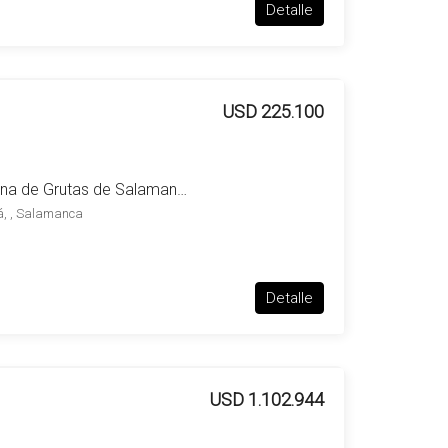
Detalle
USD 225.100
Excelente chacra en Zona de Grutas de Salamanca – Aiguá
á, , Salamanca
Detalle
USD 1.102.944