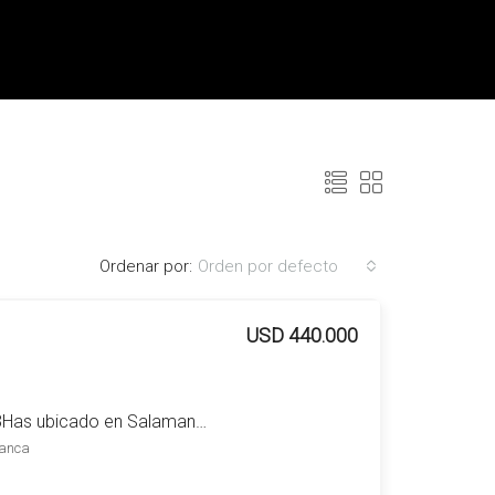
Ordenar por:
Orden por defecto
USD 440.000
Campo en venta de 103Has ubicado en Salamanca
manca