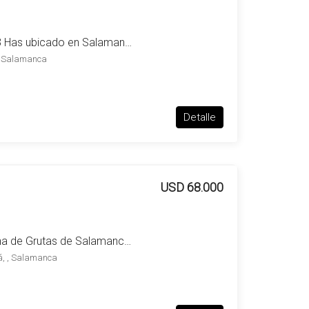
Campo en venta de 273 Has ubicado en Salamanca – Maldonado
, Salamanca
Detalle
USD 68.000
Muy linda chacra en zona de Grutas de Salamanca – Aiguá
á, , Salamanca