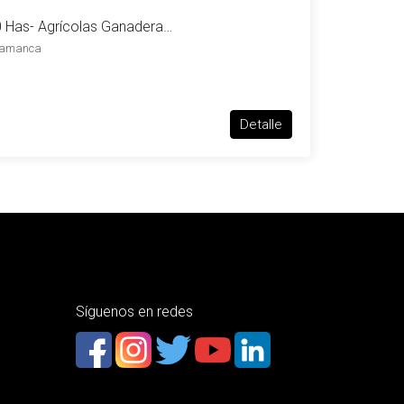
Campo en venta de 110 Has- Agrícolas Ganaderas Sarandi Aiguá
alamanca
Detalle
Síguenos en redes