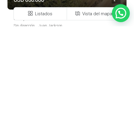
Listados
Vista del mapa
Campo en venta de 90Has ubicado en Estación Juan Jackson – Colonia
Sin dirección, , Juan Jackson
TIM-51977
CAMPO
Nosotros
EN VENTA
Nuestro proyecto inmobiliario se enraiza en esta ciudad que tanto
amamos y de quien hemos recibido los mas lindos frutos.
Creceremos junto a ustedes brindando transparencia y seguridad
en las operaciones inmobiliarias.