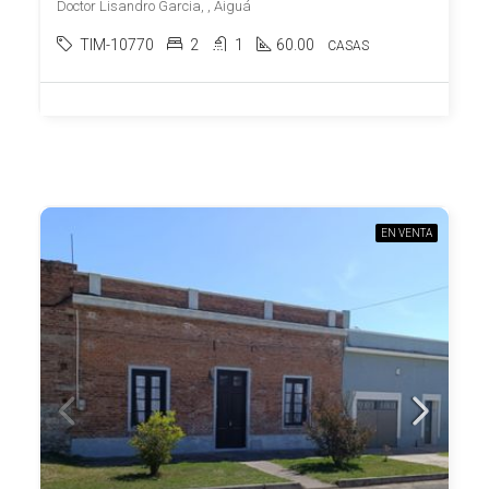
Doctor Lisandro Garcia, , Aiguá
TIM-10770
2
1
60.00
CASAS
EN VENTA