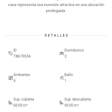
casa representa una inversión atractiva en una ubicación
privilegiada.
DETALLES
ID
Dormitorios
TIM-79534
2
Ambientes
Baño
4
1
Sup. cubierta
Sup. descubierta
60.00 m²
93.00 m²