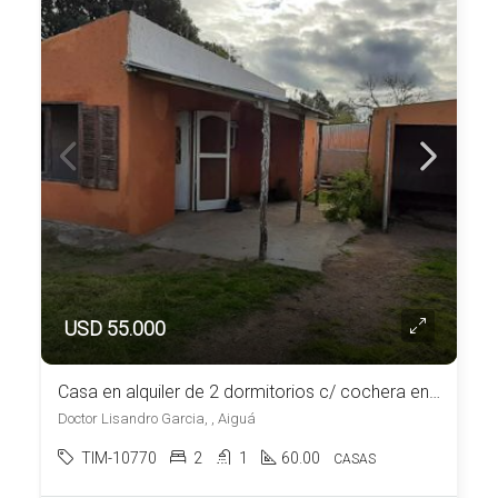
USD 55.000
Casa en alquiler de 2 dormitorios c/ cochera en Aiguá
Doctor Lisandro Garcia, , Aiguá
TIM-10770
2
1
60.00
CASAS