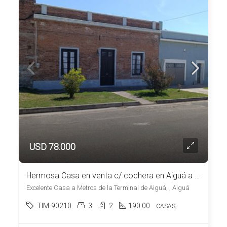
USD 78.000
Hermosa Casa en venta c/ cochera en Aiguá a una cuadra de la Plaza
Excelente Casa a Metros de la Terminal de Aiguá, , Aiguá
TIM-90210
3
2
190.00
CASAS