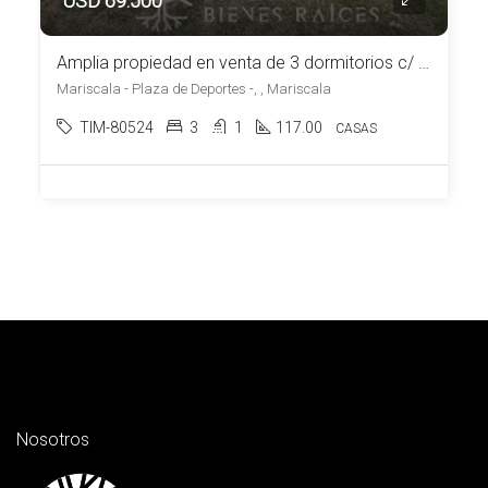
USD 69.500
Amplia propiedad en venta de 3 dormitorios c/ cochera en Mariscala
Mariscala - Plaza de Deportes -, , Mariscala
TIM-80524
3
1
117.00
CASAS
Nosotros