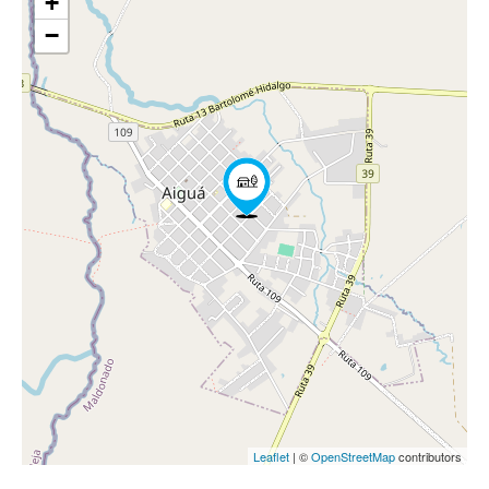
+
−
Leaflet
| ©
OpenStreetMap
contributors