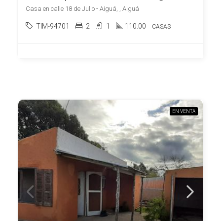
Casa en calle 18 de Julio - Aiguá, , Aiguá
TIM-94701
2
1
110.00
CASAS
EN VENTA