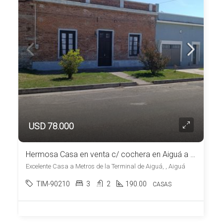
USD 78.000
Hermosa Casa en venta c/ cochera en Aiguá a una cuadra de la Plaza
Excelente Casa a Metros de la Terminal de Aiguá, , Aiguá
TIM-90210
3
2
190.00
CASAS