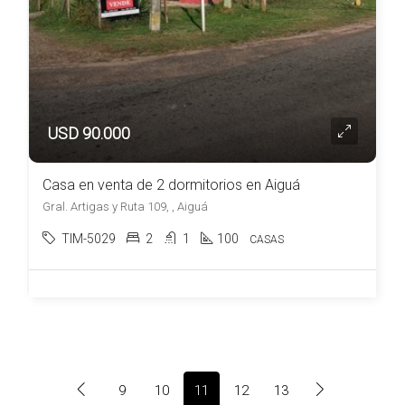
USD 90.000
Casa en venta de 2 dormitorios en Aiguá
Gral. Artigas y Ruta 109, , Aiguá
TIM-5029
2
1
100
CASAS
9
10
11
12
13