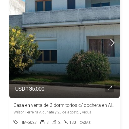
USD 135.000
Casa en venta de 3 dormitorios c/ cochera en Aiguá
Wilson Ferreira Aldunate y 25 de agosto, , Aiguá
TIM-5027
3
2
130
CASAS