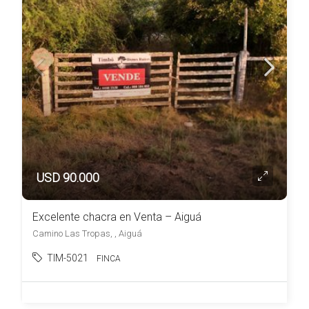
USD 90.000
Excelente chacra en Venta – Aiguá
Camino Las Tropas, , Aiguá
TIM-5021
FINCA