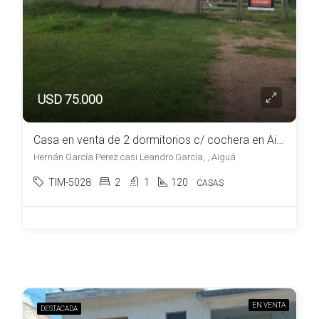
USD 75.000
Casa en venta de 2 dormitorios c/ cochera en Aiguá
Hernán García Perez casi Leandro García, , Aiguá
TIM-5028
2
1
120
CASAS
EN VENTA
DESTACADA