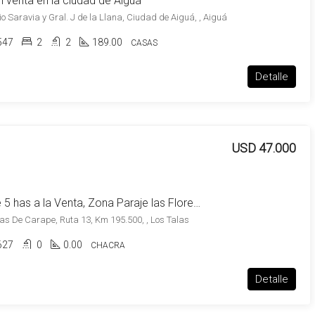
 venta en la ciudad de Aiguá
io Saravia y Gral. J de la Llana, Ciudad de Aiguá, , Aiguá
547
2
2
189.00
CASAS
Detalle
USD 47.000
Chacra de 5 has a la Venta, Zona Paraje las Flores y los Talas- Maldonado
ras De Carape, Ruta 13, Km 195.500, , Los Talas
627
0
0.00
CHACRA
Detalle