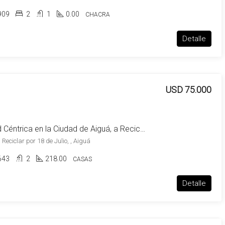
909
2
1
0.00
CHACRA
Detalle
USD 75.000
Propiedad Céntrica en la Ciudad de Aiguá, a Reciclar
Reciclar por 18 de Julio, , Aiguá
643
2
218.00
CASAS
Detalle