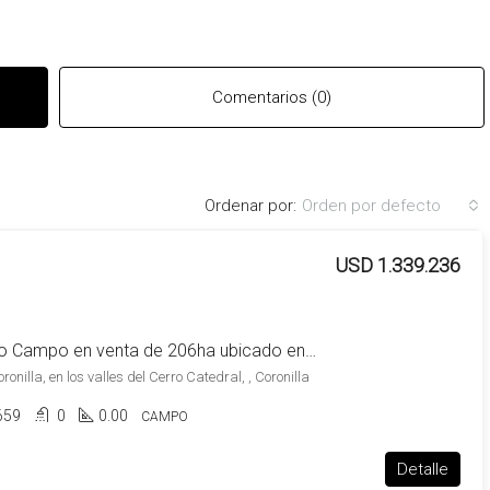
Comentarios (0)
Ordenar por:
Orden por defecto
USD 1.339.236
Pintoresco Campo en venta de 206ha ubicado en Coronilla – Maldonado
onilla, en los valles del Cerro Catedral, , Coronilla
659
0
0.00
CAMPO
Detalle