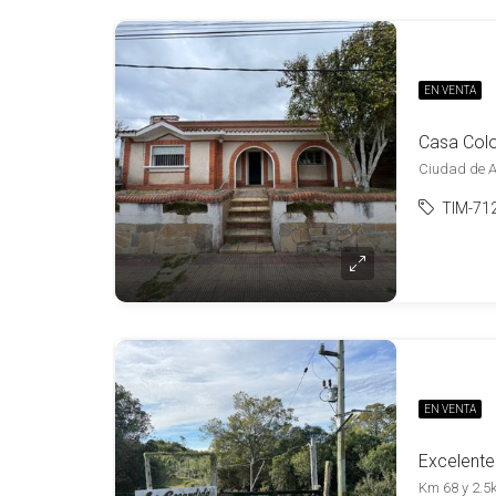
EN VENTA
Casa Colon
Ciudad de Ai
TIM-71
EN VENTA
Km 68 y 2.5k