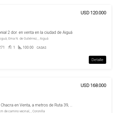
USD 120.000
ial 2 dor. en venta en la ciudad de Aiguá
guá, Ema N. de Gutiérrez, , Aiguá
271
1
100.00
CASAS
Detalle
USD 168.000
Excelente Chacra en Venta, a metros de Ruta 39, Zona La Coronilla
m de camino vecinal, , Coronilla