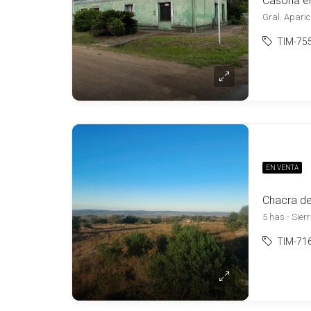
Casona en
Gral. Aparic
TIM-75
EN VENTA
5 has - Sier
TIM-71