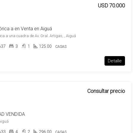
USD 70.000
órica a en Venta en Aiguá
ca a una cuadra de Av. Gral. Artigas, , Aiguá
637
3
1
125.00
CASAS
Detalle
Consultar precio
AD VENDIDA
Aiguá
633
4
2
296.00
CASAS