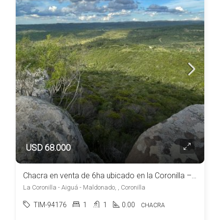
USD 68.000
Chacra en venta de 6ha ubicado en la Coronilla – Maldonado
La Coronilla - Aiguá - Maldonado, , Coronilla
TIM-94176
1
1
0.00
CHACRA