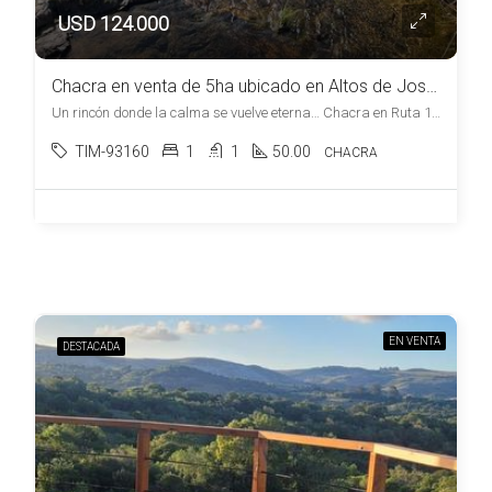
USD 124.000
Chacra en venta de 5ha ubicado en Altos de José Ignacio –
Un rincón donde la calma se vuelve eterna… Chacra en Ruta 109 - En zona Valdivia, , Valdivia
TIM-93160
1
1
50.00
CHACRA
EN VENTA
DESTACADA